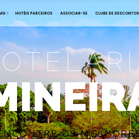
 MG
HOTÉIS PARCEIROS
ASSOCIAR-SE
CLUBE DE DESCONTOS
OTELARI
MINEIR
E
N
C
O
N
T
R
E
O
S
M
E
L
H
O
R
E